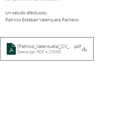
Un saludo afectuoso,
Patricio Esteban Valenzuela Pacheco
[Patricio_Valenzuela]_CV_espanol
.pdf
Descargar PDF • 290KB