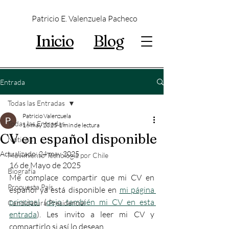
Patricio E. Valenzuela Pacheco
Inicio
Blog
Entrada
Todas las Entradas
Patricio Valenzuela
Todas las Entradas
16 may 2025
1 min de lectura
CV en español disponible
Noticias
Actualizado:
24 may 2025
Movimiento Tecnología por Chile
16 de Mayo de 2025
Biografía
Me complace compartir que mi CV en 
Propuesta País
español ya está disponible en 
mi página 
principal
 (
dejo también mi CV en esta 
Candidatura Presidencial
entrada
). Les invito a leer mi CV y 
compartirlo si así lo desean.