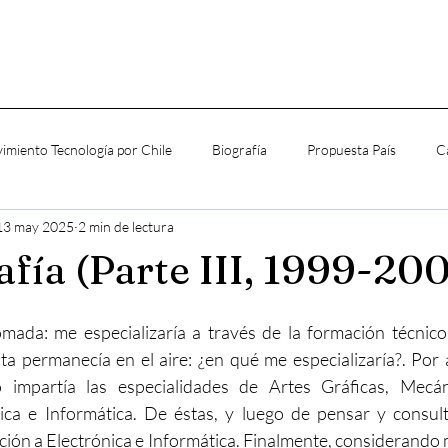
imiento Tecnología por Chile
Biografía
Propuesta País
C
13 may 2025
2 min de lectura
afía (Parte III, 1999-200
mada: me especializaría a través de la formación técnico 
 permanecía en el aire: ¿en qué me especializaría?. Por a
 impartía las especialidades de Artes Gráficas, Mecáni
nica e Informática. De éstas, y luego de pensar y consult
ción a Electrónica e Informática. Finalmente, considerando m