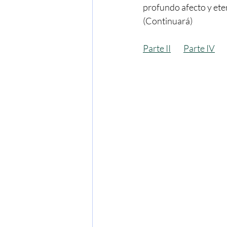
profundo afecto y ete
(Continuará)
Parte II
Parte IV