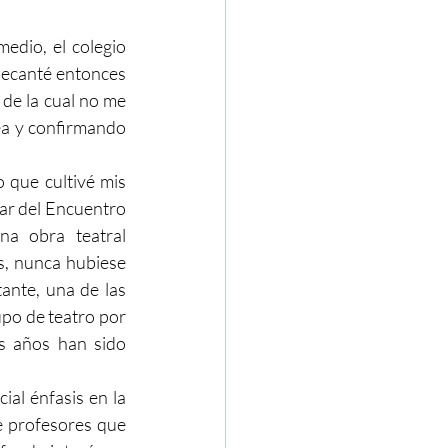
edio, el colegio 
 decanté entonces 
de la cual no me 
ea y confirmando 
 que cultivé mis 
par del Encuentro 
a obra teatral 
, nunca hubiese 
ante, una de las 
po de teatro por 
s años han sido 
al énfasis en la 
e profesores que 