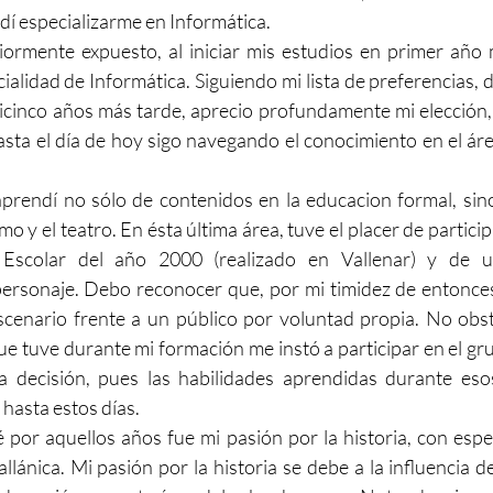
cidí especializarme en Informática.
ormente expuesto, al iniciar mis estudios en primer año m
cialidad de Informática. Siguiendo mi lista de preferencias,
ticinco años más tarde, aprecio profundamente mi elección, 
asta el día de hoy sigo navegando el conocimiento en el ár
rendí no sólo de contenidos en la educacion formal, sino
mo y el teatro. En ésta última área, tuve el placer de partici
Escolar del año 2000 (realizado en Vallenar) y de un
personaje. Debo reconocer que, por mi timidez de entonces
scenario frente a un público por voluntad propia. No obst
e tuve durante mi formación me instó a participar en el gru
a decisión, pues las habilidades aprendidas durante eso
hasta estos días.
 por aquellos años fue mi pasión por la historia, con especi
llánica. Mi pasión por la historia se debe a la influencia d