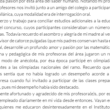
da pasión por esta área del saber humano. Notando mi pro
ofesores nos invitó junto a un amigo del colegio a participa
llánica, cuya modalidad era de interrogación oral.
zo y trabajo para conciliar estudios adicionales a la educ
l concurso, cuyos participantes consideraban un número 
as. Todavía recuerdo el asombro y alegría de mi madre al ver
visor de catorce pulgadas (que mis padres conservan hasta el
l, desarrollé un profundo amor y pasión por las matemáti
na y pedagógica de mis profesoras del área jugaron un rol
A modo de anécdota, por ésa época participé en olimpiada
es a las olimpiadas nacionales del ramo. Recuerdo que 
 sentía que no había logrado un desempeño acorde a m
esa cuando fui invitado a participar de las clases prepar
, pues mi desempeño había sido destacado.
nte afortunado y agradecido de mis profesora(e)s, por eq
empleado diariamente en mi vida desde entonces. Vayan en 
quienes me educaron desinteresadamente en el Instituto