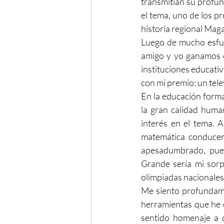
transmitían su profun
el tema, uno de los pr
historia regional Maga
Luego de mucho esfuer
amigo y yo ganamos e
instituciones educativ
con mi premio: un tele
En la educación forma
la gran calidad huma
interés en el tema. 
matemática conducent
apesadumbrado, pues
Grande sería mi sorpr
olimpiadas nacionales
Me siento profundame
herramientas que he 
sentido homenaje a 