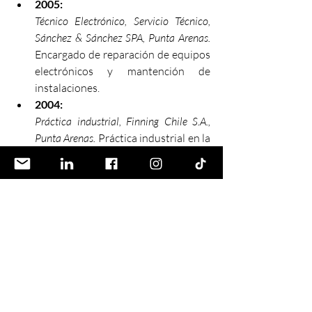
2005:
Técnico Electrónico, Servicio Técnico, 
Sánchez & Sánchez SPA, Punta Arenas.
Encargado de reparación de equipos 
electrónicos y mantención de 
instalaciones.
2004:
Práctica industrial, Finning Chile S.A., 
Punta Arenas.
 Práctica industrial en la 
mantención de maquinaria pesada, 
como requisito parcial para el título 
de Técnico nivel medio en 
Electrónica.
Noticias