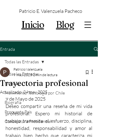
Patricio E. Valenzuela Pacheco
Inicio
Blog
Entrada
Todas las Entradas
Patricio Valenzuela
Todas las Entradas
9 may 2025
2 min de lectura
Trayectoria profesional
Noticias
Actualizado:
24 may 2025
Movimiento Tecnología por Chile
9 de Mayo de 2025
Biografía
Deseo compartir una reseña de mi vida 
Propuesta País
profesional. Espero mi historial de 
trabajo transmita el esfuerzo, disciplina, 
Candidatura Presidencial
honestidad, responsabilidad y amor al 
trabajo bien hecho que caracteriza mi 