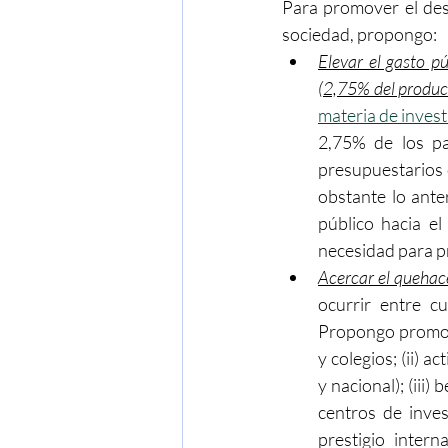
Para promover el desa
sociedad, propongo:
Elevar el gasto p
(2,75% del product
materia de invest
2,75% de los pa
presupuestarios c
obstante lo ante
público hacia el
necesidad para pr
Acercar el quehace
ocurrir entre c
Propongo promover 
y colegios; (ii) a
y nacional); (iii)
centros de inves
prestigio intern