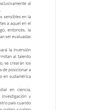
xclusivamente al 
.
 sensibles en la 
es a aquel en el 
o, entonces, la 
dan ser evaluadas 
ará la inversión 
mitan al talento 
o, se crearán los 
 de posicionar a 
lo en sudamérica 
al en ciencia, 
investigación y 
stro país cuando 
os palmo a palmo 