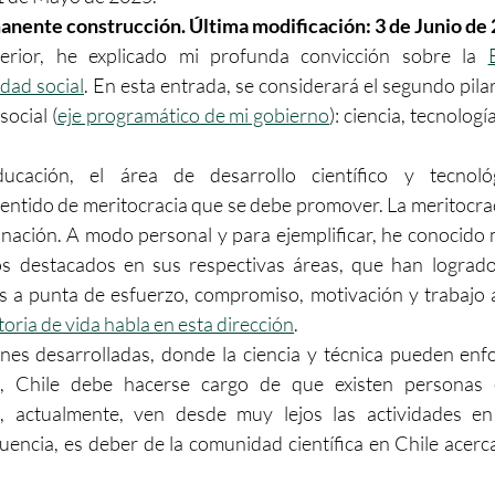
ente construcción. Última modificación: 3 de Junio de 
rior, he explicado mi profunda convicción sobre la 
dad social
. En esta entrada, se considerará el segundo pila
social (
eje programático de mi gobierno
): ciencia, tecnologí
cación, el área de desarrollo científico y tecnológ
sentido de meritocracia que se debe promover. La meritocraci
 nación. A modo personal y para ejemplificar, he conocido
icos destacados en sus respectivas áreas, que han logrado
s a punta de esfuerzo, compromiso, motivación y trabajo a
toria de vida habla en esta dirección
.
nes desarrolladas, donde la ciencia y técnica pueden enfo
a, Chile debe hacerse cargo de que existen personas e
, actualmente, ven desde muy lejos las actividades en 
encia, es deber de la comunidad científica en Chile acercar 