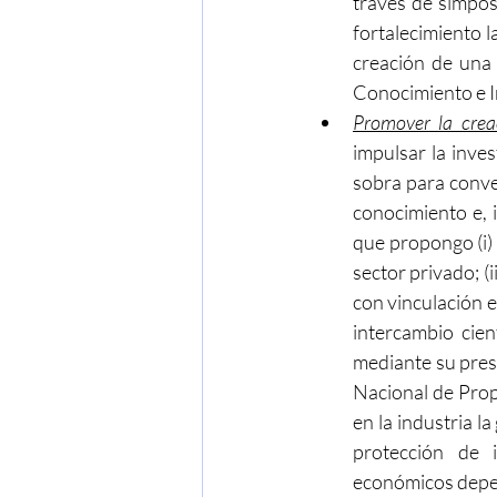
través de simposi
fortalecimiento l
creación de una r
Conocimiento e 
Promover la creac
impulsar la inves
sobra para conve
conocimiento e, i
que propongo (i) 
sector privado; (
con vinculación en
intercambio cien
mediante su presen
Nacional de Prop
en la industria l
protección de 
económicos depend