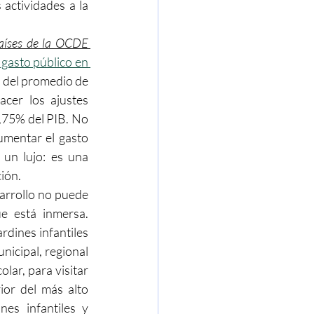
actividades a la 
países de la OCDE 
 gasto público en 
s del promedio de 
cer los ajustes 
,75% del PIB. No 
umentar el gasto 
 un lujo: es una 
ión.
sarrollo no puede 
e está inmersa. 
rdines infantiles 
nicipal, regional 
lar, para visitar 
ior del más alto 
es infantiles y 