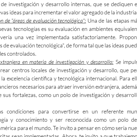
 de investigación y desarrollo internas, que se dediquen e
vas ideas para incrementar el valor agregado de la industria
ón de "áreas de evaluación tecnológica":
 Una de las etapas más
evas tecnologías es su evaluación en ambientes equivalent
vería una vez implementada satisfactoriamente. Propong
s de evaluación tecnológica", de forma tal que las ideas pue
les controlados.
extranjera en materia de investigación y desarrollo:
 Se impuls
rear centros locales de investigación y desarrollo, que per
 la excelencia científica y tecnológica internacional. Para ell
ncieros necesarios para atraer inversión extranjera, además
de sus fortalezas, como un polo de investigación y desarrol
as condiciones para convertirse en un referente mundi
logía y conocimiento y ser reconocida como un polo de 
mérica para el mundo. Te invito a pensar en cómo sería nue
ritas sean implementadas. Ahora, te invito a que trabajem