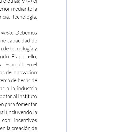
 otras; y (v) el 
rior mediante la 
cia, Tecnología, 
ivado:
 Debemos 
iene capacidad de 
 de tecnología y 
do. Es por ello, 
 desarrollo en el 
os de innovación 
stema de becas de 
r a la industria 
otar al Instituto 
ón para fomentar 
al (incluyendo la 
con incentivos 
en la creación de 