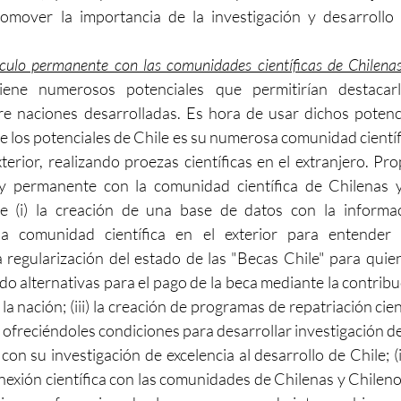
omover la importancia de la investigación y desarrollo 
culo permanente con las comunidades científicas de Chilenas 
iene numerosos potenciales que permitirían destacar
re naciones desarrolladas. Es hora de usar dichos potenci
 los potenciales de Chile es su numerosa comunidad científi
terior, realizando proezas científicas en el extranjero. Pr
 y permanente con la comunidad científica de Chilenas y
te (i) la creación de una base de datos con la informac
la comunidad científica en el exterior para entender 
 la regularización del estado de las "Becas Chile" para quie
ndo alternativas para el pago de la beca mediante la contribu
 la nación; (iii) la creación de programas de repatriación cient
 ofreciéndoles condiciones para desarrollar investigación de
on su investigación de excelencia al desarrollo de Chile; (i
xión científica con las comunidades de Chilenas y Chilenos e