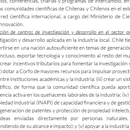
os, conferencias, charlas y programas de intercambio, entre
as comunidades científicas de Chilenas y Chilenos en el exte
ed científica internacional, a cargo del Ministerio de Cien
Innovación.
ión de centros de investigación y desarrollo en el sector pr
tigación y desarrollo aplicada en la industria local. Chile t
rtirse en una nación autosuficiente en temas de generación
ncluso, exportar tecnología y conocimiento al resto del mun
crear incentivos tributarios para fomentar la investigación y
ii) dotar a Corfo de mayores recursos para impulsar proyect
tre instituciones académicas y la industria; (iii) crear un si
tífico, de forma que la comunidad científica pueda aporta
cia activa en los quehaceres laborales de la industria; (iv) d
iedad Industrial (INAPI) de capacidad financiera y de gesti
a generación de patentes y protección de propiedad intelectu
ideas enviadas directamente por personas naturales, 
iendo de su alcance e impacto); y (v) apoyar a la industria 