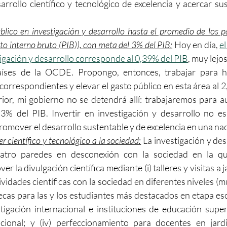
rrollo científico y tecnológico de excelencia y acercar sus 
úblico en investigación y desarrollo hasta el promedio de los 
o interno bruto (PIB)), con meta del 3% del PIB:
 Hoy en día, 
el
igación y desarrollo corresponde al 0,39% del PIB
, muy lejo
íses de la OCDE. Propongo, entonces, trabajar para ha
orrespondientes y elevar el gasto público en esta área al 2
rior, mi gobierno no se detendrá allí: trabajaremos para a
 3% del PIB. Invertir en investigación y desarrollo no es
omover el desarrollo sustentable y de excelencia en una nac
r científico y tecnológico a la sociedad:
 La investigación y de
uatro paredes en desconexión con la sociedad en la qu
la divulgación científica mediante (i) talleres y visitas a ja
ctividades científicas con la sociedad en diferentes niveles (mu
 becas para las y los estudiantes más destacados en etapa esco
tigación internacional e instituciones de educación super
acional; y (iv) perfeccionamiento para docentes en jardin