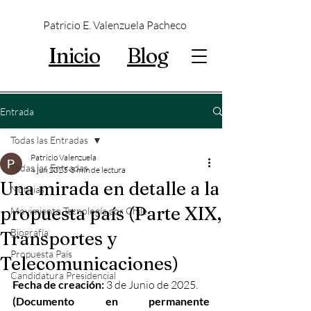
Patricio E. Valenzuela Pacheco
Inicio
Blog
Entrada
Todas las Entradas
Patricio Valenzuela
Todas las Entradas
4 jun 2025
3 min de lectura
Una mirada en detalle a la
Noticias
propuesta país (Parte XIX,
Movimiento Tecnología por Chile
Biografía
Transportes y
Propuesta País
Telecomunicaciones)
Candidatura Presidencial
Fecha de creación:
 3 de Junio de 2025.
(Documento en permanente 