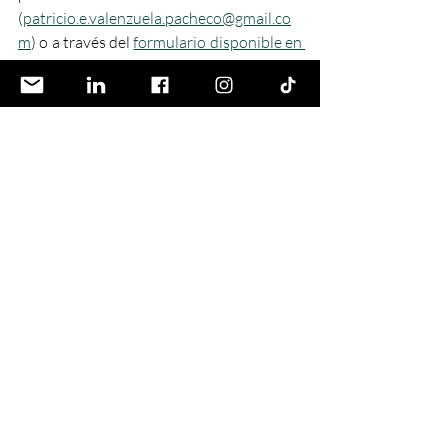
(
patricio.e.valenzuela.pacheco@gmail.co
m
) o a través del 
formulario disponible en 
mi página web
. Iré constantemente 
actualizando la propuesta en este post 
basado en vuestros comentarios.
Un saludo afectuoso,
Patricio Esteban Valenzuela Pacheco
Precandidato Presidencial Independiente
Parte XVIII
Parte XX